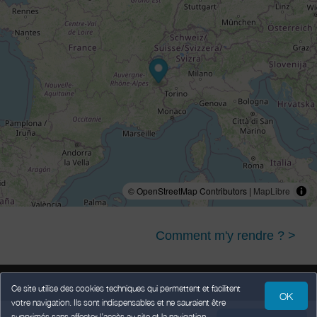
© OpenStreetMap Contributors |
MapLibre
Comment m'y rendre ? >
Ce site utilise des cookies techniques qui permettent et facilitent
OK
votre navigation. Ils sont indispensables et ne sauraient être
Mentions légales
Données Personnelles
Conditions Générales de Vente
supprimés sans affecter l’accès au site et la navigation.