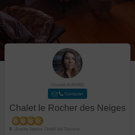
Chantal AURARD
Contacter
Chalet le Rocher des Neiges
, Entrée Station 73440 Val Thorens